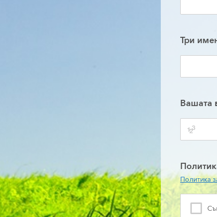
Три име
Вашата 
Политик
Пoлитика з
Съ