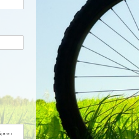
аброво