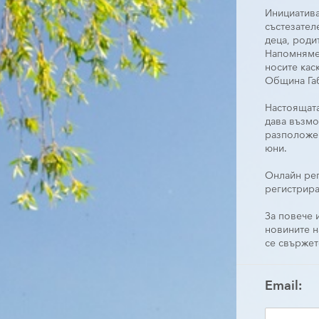
Инициатива
състезател
деца, роди
Напомняме 
носите кас
Община Габ
Настоящата
дава възмо
разположен
юни.
Онлайн рег
регистрира
За повече
новините н
се свържет
Email: