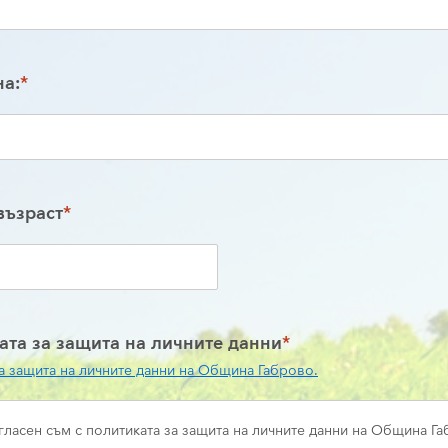
на:
*
възраст
*
ата за защита на личните данни
*
а защита на личните данни на Община Габрово.
гласен съм с политиката за защита на личните данни на Община Г