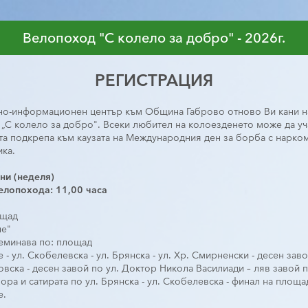
Велопоход "С колело за добро" - 2026г.
РЕГИСТРАЦИЯ
о-информационен център към Община Габрово отново Ви кани на
„С колело за добро". Всеки любител на колоезденето може да уча
та подкрепа към каузата на Международния ден за борба с нарком
ка.
ни (неделя)
елопохода: 11,00 часа
ощад
е"   
еминава по: площад
- ул. Скобелевска - ул. Брянска - ул. Хр. Смирненски - десен зав
овска - десен завой по ул. Доктор Никола Василиади – ляв завой 
ора и сатирата по ул. Брянска - ул. Скобелевска - финал на площа
е.