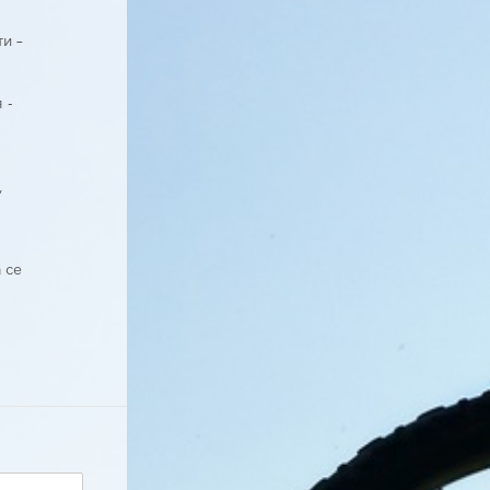
и –
 -
,
се 