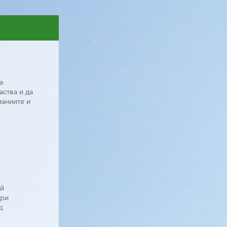
 
ства и да 
аниите и 
ой
при
д