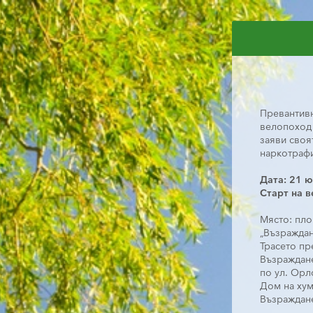
Превантивн
велопоход 
заяви своя
наркотрафи
Дата: 21 ю
Старт на в
Място: пл
„Възраждан
Трасето пр
Възраждане 
по ул. Орл
Дом на хум
Възраждан