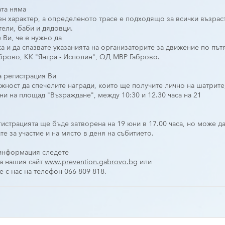
та няма
ен характер, а определеното трасе е подходящо за всички възраст
тели, баби и дядовци.
Ви, че е нужно да
ка и да спазвате указанията на организаторите за движение по пътя
рово, КК "Янтра - Исполин", ОД МВР Габрово.
 регистрация Ви
жност да спечелите награди, които ще получите лично на шатрите
и на площад "Възраждане", между 10:30 и 12.30 часа на 21
истрацията ще бъде затворена на 19 юни в 17.00 часа, но може да 
те за участие и на място в деня на събитието.
 информация следете
а нашия сайт 
www.prevention.gabrovo.bg
 или
е с нас на телефон 066 809 818.